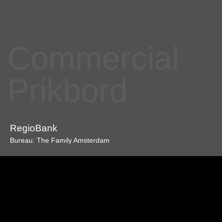
Commercial
Prikbord
RegioBank
Bureau: The Family Amsterdam