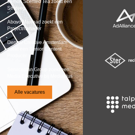
Lemon Scented Tea zoekt een
Strateeg
Abovo Maxlead zoekt een
Projectmanager
Dentsu Creative Amsterdam
zoekt een Senior Content
Producer
Serviceplan Group zoekt een
Media Executive bij Mediaplus
Alle vacatures