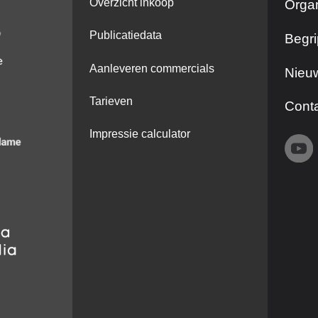
Overzicht inkoop
Organ
Publicatiedata
Begri
Aanleveren commercials
Nieuw
Tarieven
Cont
Impressie calculator