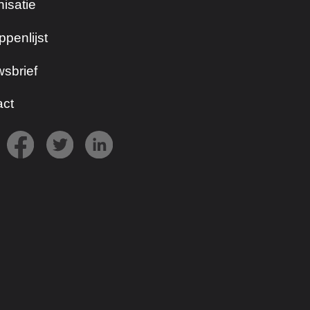
isatie
ppenlijst
sbrief
act