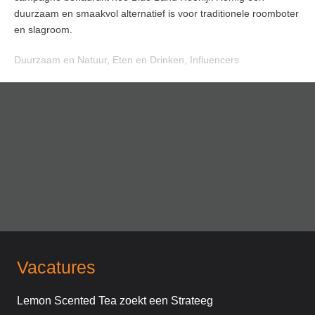
duurzaam en smaakvol alternatief is voor traditionele roomboter
en slagroom.
Duurzaam en Natuur
,
Eten en Drinken
,
Influencers
Vacatures
Lemon Scented Tea zoekt een Strateeg