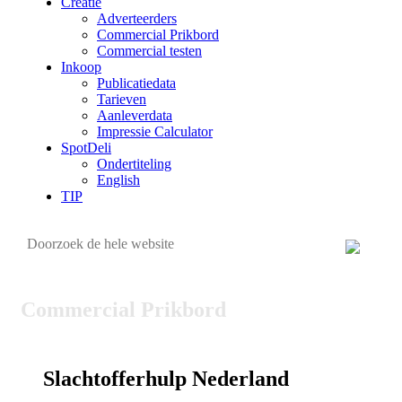
Creatie
Adverteerders
Commercial Prikbord
Commercial testen
Inkoop
Publicatiedata
Tarieven
Aanleverdata
Impressie Calculator
SpotDeli
Ondertiteling
English
TIP
Commercial Prikbord
Slachtofferhulp Nederland