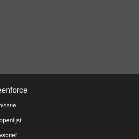
eenforce
isatie
ppenlijst
sbrief