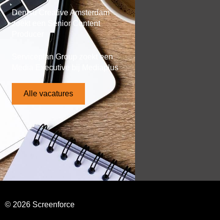
Dentsu Creative Amsterdam
zoekt een Senior Content
Producer
Serviceplan Group zoekt een
Media Executive bij Mediaplus
Alle vacatures
© 2026 Screenforce