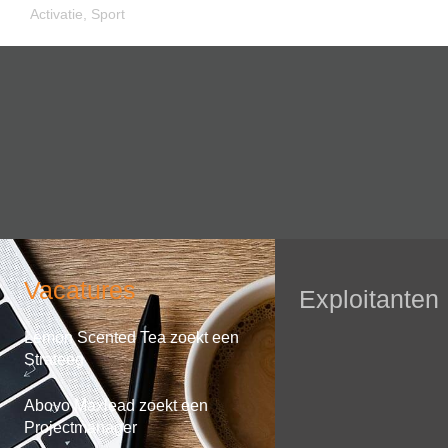
Activatie
,
Sport
Vacatures
Exploitanten
Lemon Scented Tea zoekt een
Strateeg
Abovo Maxlead zoekt een
Projectmanager