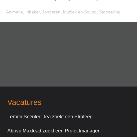
Animatie
,
Inhaker
,
Jongeren
,
Muziek en Sound
,
Storytelling
Vacatures
Lemon Scented Tea zoekt een Strateeg
Abovo Maxlead zoekt een Projectmanager