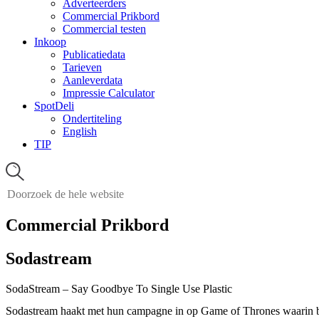
Adverteerders
Commercial Prikbord
Commercial testen
Inkoop
Publicatiedata
Tarieven
Aanleverdata
Impressie Calculator
SpotDeli
Ondertiteling
English
TIP
Commercial Prikbord
Sodastream
SodaStream – Say Goodbye To Single Use Plastic
Sodastream haakt met hun campagne in op Game of Thrones waarin beke