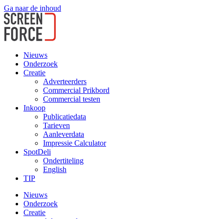
Ga naar de inhoud
Nieuws
Onderzoek
Creatie
Adverteerders
Commercial Prikbord
Commercial testen
Inkoop
Publicatiedata
Tarieven
Aanleverdata
Impressie Calculator
SpotDeli
Ondertiteling
English
TIP
Nieuws
Onderzoek
Creatie