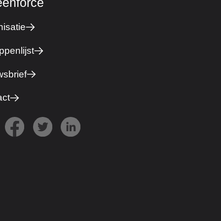
eenforce
isatie
ppenlijst
sbrief
act