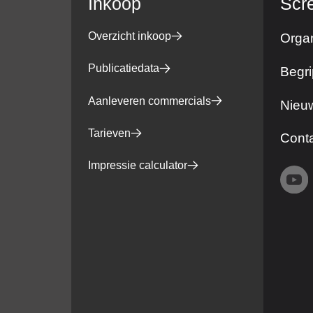
Inkoop
Scr
Overzicht inkoop
Organ
Publicatiedata
Begri
Aanleveren commercials
Nieuw
Tarieven
Cont
Impressie calculator