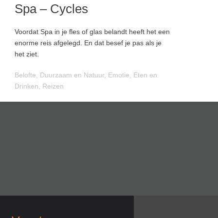
Spa – Cycles
Voordat Spa in je fles of glas belandt heeft het een
enorme reis afgelegd. En dat besef je pas als je
het ziet.
Belofte
,
Duurzaam en Natuur
,
Emotie
,
Eten en
Drinken
,
Reizen