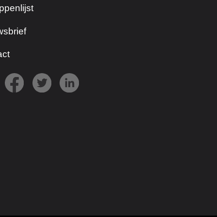
ppenlijst
sbrief
act