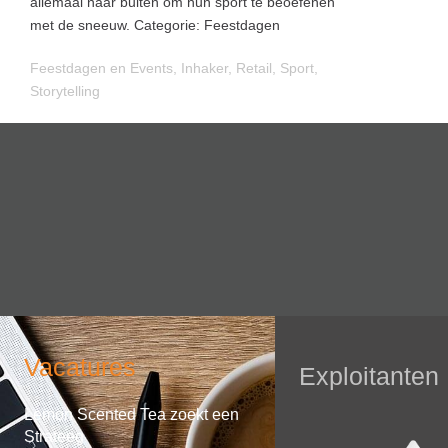
allemaal naar buiten om hun sport te beoefenen
met de sneeuw. Categorie: Feestdagen
Feestdagen en Events
,
Inhaker
,
Retail
,
Sport
,
Storytelling
Vacatures
Exploitanten
Lemon Scented Tea zoekt een
Strateeg