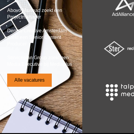
Abovo Maxlead zoekt een
Projectmanager
Dentsu Creative Amsterdam
zoekt een Senior Content
Producer
Serviceplan Group zoekt een
Media Executive bij Mediaplus
Alle vacatures