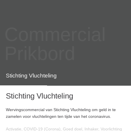
Commercial
Prikbord
Stichting Vluchteling
Stichting Vluchteling
Wervingscommercial van Stichting Vluchteling om geld in te
zamelen voor vluchtelingen ten tijde van het coronavirus.
Activatie
,
COVID-19 (Corona)
,
Goed doel
,
Inhaker
,
Voorlichting