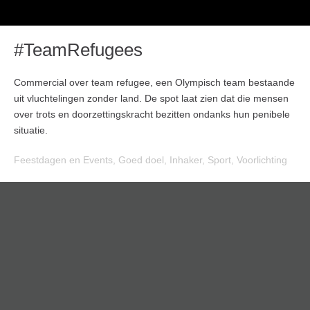
#TeamRefugees
Commercial over team refugee, een Olympisch team bestaande
uit vluchtelingen zonder land. De spot laat zien dat die mensen
over trots en doorzettingskracht bezitten ondanks hun penibele
situatie.
Feestdagen en Events
,
Goed doel
,
Inhaker
,
Sport
,
Voorlichting