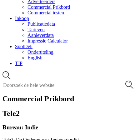
Adverteerders
Commercial Prikbord
Commercial testen
Inkoop
Publicatiedata
Tarieven
Aanleverdata
Impressie Calculator
SpotDeli
Ondertiteling
English
TIP
Commercial Prikbord
Tele2
Bureau: Indie
Tele2: De Ouderen van Tegenwoordig