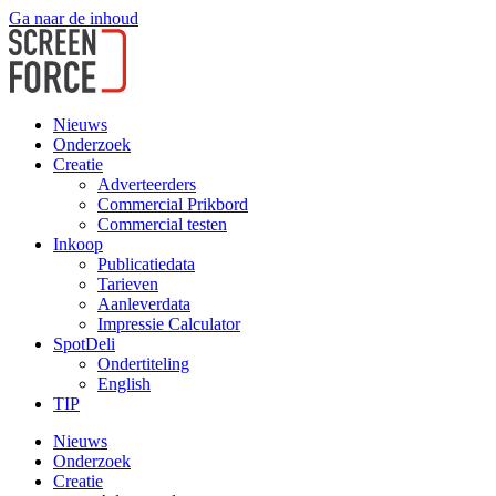
Ga naar de inhoud
Nieuws
Onderzoek
Creatie
Adverteerders
Commercial Prikbord
Commercial testen
Inkoop
Publicatiedata
Tarieven
Aanleverdata
Impressie Calculator
SpotDeli
Ondertiteling
English
TIP
Nieuws
Onderzoek
Creatie