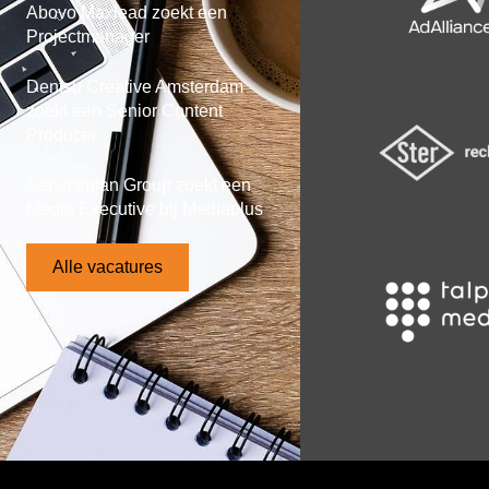
Abovo Maxlead zoekt een
Projectmanager
Dentsu Creative Amsterdam
zoekt een Senior Content
Producer
Serviceplan Group zoekt een
Media Executive bij Mediaplus
Alle vacatures