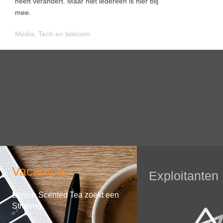
heeft verandert. Maar niet iedereen is hier blij
mee.
Media
,
Tech en telecom
Vacatures
Exploitanten
Lemon Scented Tea zoekt een
Strateeg