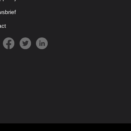
sbrief
act