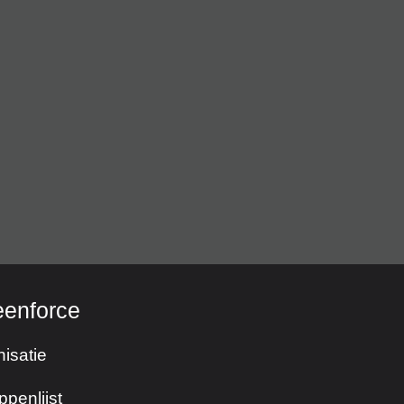
eenforce
isatie
ppenlijst