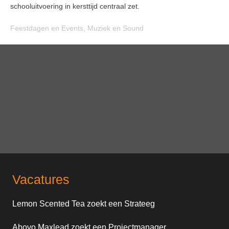
schooluitvoering in kersttijd centraal zet.
Feestdagen en Events
,
Muziek en Sound
Vacatures
Lemon Scented Tea zoekt een Strateeg
Abovo Maxlead zoekt een Projectmanager