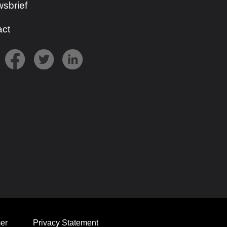
sbrief
act
er
Privacy Statement