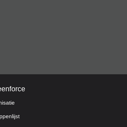
eenforce
isatie
ppenlijst