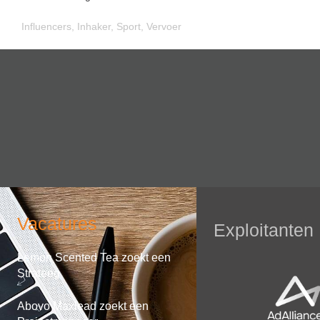
Influencers
,
Inhaker
,
Sport
,
Vervoer
Vacatures
Exploitanten
Lemon Scented Tea zoekt een
Strateeg
Abovo Maxlead zoekt een