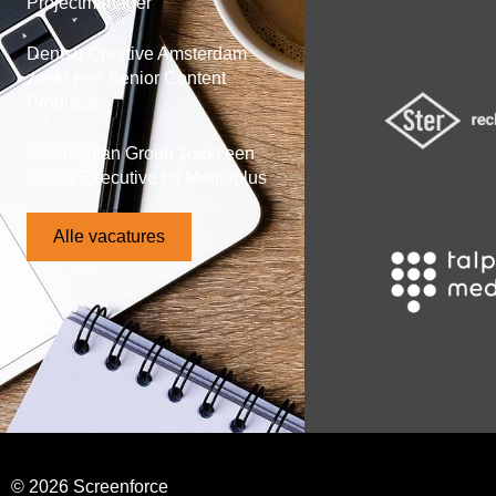
Projectmanager
Dentsu Creative Amsterdam
zoekt een Senior Content
Producer
Serviceplan Group zoekt een
Media Executive bij Mediaplus
Alle vacatures
© 2026 Screenforce