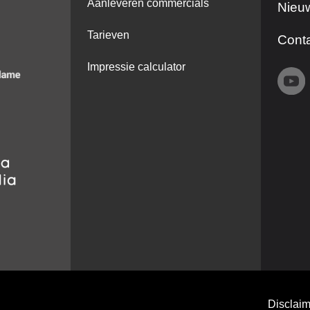
Aanleveren commercials
Nieuw
Tarieven
Cont
Impressie calculator
Disclaim