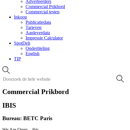
Adverteerders
Commercial Prikbord
Commercial testen
Inkoop
Publicatiedata
Tarieven
Aanleverdata
Impressie Calculator
SpotDeli
Ondertiteling
English
TIP
Commercial Prikbord
IBIS
Bureau: BETC Paris
We Are Open – ibis