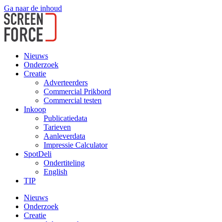
Ga naar de inhoud
Nieuws
Onderzoek
Creatie
Adverteerders
Commercial Prikbord
Commercial testen
Inkoop
Publicatiedata
Tarieven
Aanleverdata
Impressie Calculator
SpotDeli
Ondertiteling
English
TIP
Nieuws
Onderzoek
Creatie