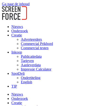
Ga naar de inhoud
Nieuws
Onderzoek
Creatie
Adverteerders
Commercial Prikbord
Commercial testen
Inkoop
Publicatiedata
Tarieven
Aanleverdata
Impressie Calculator
SpotDeli
Ondertiteling
English
TIP
Nieuws
Onderzoek
Creatie