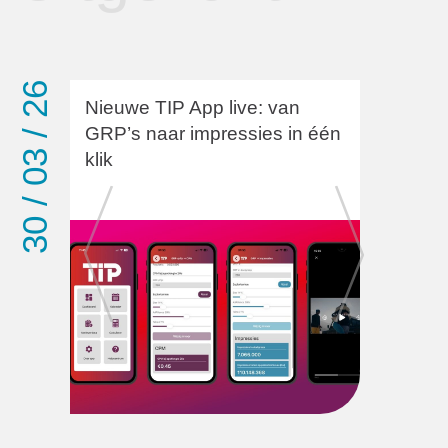
30 / 03 / 26
Nieuwe TIP App live: van GRP’s naar impressies in één klik
05 / 03
Nieuwe TIP App live: van
GRP’s naar impressies in één
klik