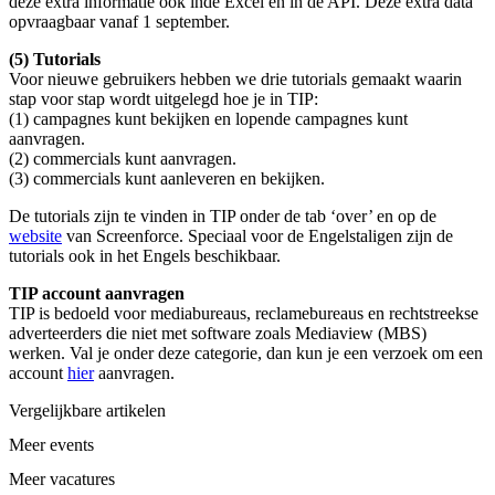
deze extra informatie ook inde Excel en in de API. Deze extra data
opvraagbaar vanaf 1 september.
(5) Tutorials
Voor nieuwe gebruikers hebben we drie tutorials gemaakt waarin
stap voor stap wordt uitgelegd hoe je in TIP:
(1) campagnes kunt bekijken en lopende campagnes kunt
aanvragen.
(2) commercials kunt aanvragen.
(3) commercials kunt aanleveren en bekijken.
De tutorials zijn te vinden in TIP onder de tab ‘over’ en op de
website
van Screenforce. Speciaal voor de Engelstaligen zijn de
tutorials ook in het Engels beschikbaar.
TIP account aanvragen
TIP is bedoeld voor mediabureaus, reclamebureaus en rechtstreekse
adverteerders die niet met software zoals Mediaview (MBS)
werken. Val je onder deze categorie, dan kun je een verzoek om een
account
hier
aanvragen.
Vergelijkbare artikelen
Meer events
Meer vacatures