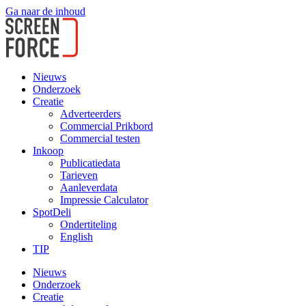
Ga naar de inhoud
Nieuws
Onderzoek
Creatie
Adverteerders
Commercial Prikbord
Commercial testen
Inkoop
Publicatiedata
Tarieven
Aanleverdata
Impressie Calculator
SpotDeli
Ondertiteling
English
TIP
Nieuws
Onderzoek
Creatie