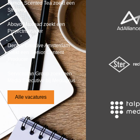
Lemon Scented Tea zoekt een
Strateeg
Abovo Maxlead zoekt een
Projectmanager
Dentsu Creative Amsterdam
zoekt een Senior Content
Producer
Serviceplan Group zoekt een
Media Executive bij Mediaplus
Alle vacatures