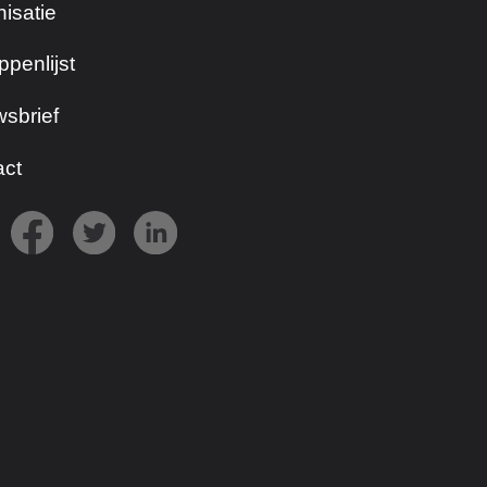
isatie
ppenlijst
sbrief
act