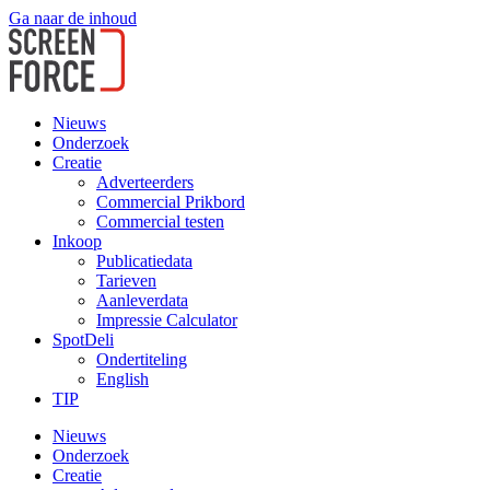
Ga naar de inhoud
Nieuws
Onderzoek
Creatie
Adverteerders
Commercial Prikbord
Commercial testen
Inkoop
Publicatiedata
Tarieven
Aanleverdata
Impressie Calculator
SpotDeli
Ondertiteling
English
TIP
Nieuws
Onderzoek
Creatie