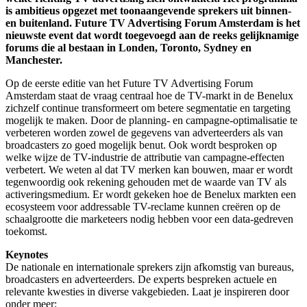
is ambitieus opgezet met toonaangevende sprekers uit binnen-
en buitenland. Future TV Advertising Forum Amsterdam is het
nieuwste event dat wordt toegevoegd aan de reeks gelijknamige
forums die al bestaan in Londen, Toronto, Sydney en
Manchester.
Op de eerste editie van het Future TV Advertising Forum
Amsterdam staat de vraag centraal hoe de TV-markt in de Benelux
zichzelf continue transformeert om betere segmentatie en targeting
mogelijk te maken. Door de planning- en campagne-optimalisatie te
verbeteren worden zowel de gegevens van adverteerders als van
broadcasters zo goed mogelijk benut. Ook wordt besproken op
welke wijze de TV-industrie de attributie van campagne-effecten
verbetert. We weten al dat TV merken kan bouwen, maar er wordt
tegenwoordig ook rekening gehouden met de waarde van TV als
activeringsmedium. Er wordt gekeken hoe de Benelux markten een
ecosysteem voor addressable TV-reclame kunnen creëren op de
schaalgrootte die marketeers nodig hebben voor een data-gedreven
toekomst.
Keynotes
De nationale en internationale sprekers zijn afkomstig van bureaus,
broadcasters en adverteerders. De experts bespreken actuele en
relevante kwesties in diverse vakgebieden. Laat je inspireren door
onder meer: