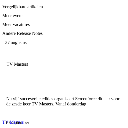
Vergelijkbare artikelen
Meer events
Meer vacatures
Andere Release Notes
27 augustus
TV Masters
Na vijf succesvolle edities organiseert Screenforce dit jaar voor
de zesde keer TV Masters. Vanaf donderdag
TV Masters
10 september