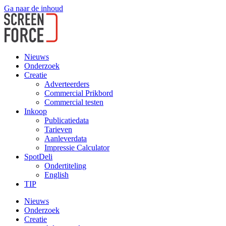
Ga naar de inhoud
Nieuws
Onderzoek
Creatie
Adverteerders
Commercial Prikbord
Commercial testen
Inkoop
Publicatiedata
Tarieven
Aanleverdata
Impressie Calculator
SpotDeli
Ondertiteling
English
TIP
Nieuws
Onderzoek
Creatie