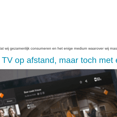
 dat wij gezamenlijk consumeren en het enige medium waarover wij mass
 TV op afstand, maar toch met 