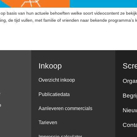
p basis van hun actuele behoeften welke soort videocontent ze bekijk
ing, de tijd vullen, met familie of vrienden naar bekende programma’s k
Inkoop
Scr
Overzicht inkoop
Organ
Publicatiedata
Begri
Aanleveren commercials
Nieuw
Tarieven
Cont
Impressie calculator