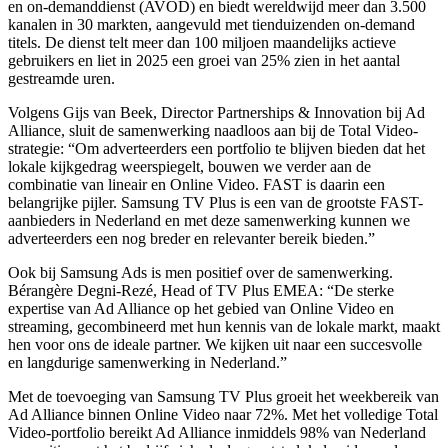
en on-demanddienst (AVOD) en biedt wereldwijd meer dan 3.500
kanalen in 30 markten, aangevuld met tienduizenden on-demand
titels. De dienst telt meer dan 100 miljoen maandelijks actieve
gebruikers en liet in 2025 een groei van 25% zien in het aantal
gestreamde uren.
Volgens Gijs van Beek, Director Partnerships & Innovation bij Ad
Alliance, sluit de samenwerking naadloos aan bij de Total Video-
strategie: “Om adverteerders een portfolio te blijven bieden dat het
lokale kijkgedrag weerspiegelt, bouwen we verder aan de
combinatie van lineair en Online Video. FAST is daarin een
belangrijke pijler. Samsung TV Plus is een van de grootste FAST-
aanbieders in Nederland en met deze samenwerking kunnen we
adverteerders een nog breder en relevanter bereik bieden.”
Ook bij Samsung Ads is men positief over de samenwerking.
Bérangère Degni-Rezé, Head of TV Plus EMEA: “De sterke
expertise van Ad Alliance op het gebied van Online Video en
streaming, gecombineerd met hun kennis van de lokale markt, maakt
hen voor ons de ideale partner. We kijken uit naar een succesvolle
en langdurige samenwerking in Nederland.”
Met de toevoeging van Samsung TV Plus groeit het weekbereik van
Ad Alliance binnen Online Video naar 72%. Met het volledige Total
Video-portfolio bereikt Ad Alliance inmiddels 98% van Nederland