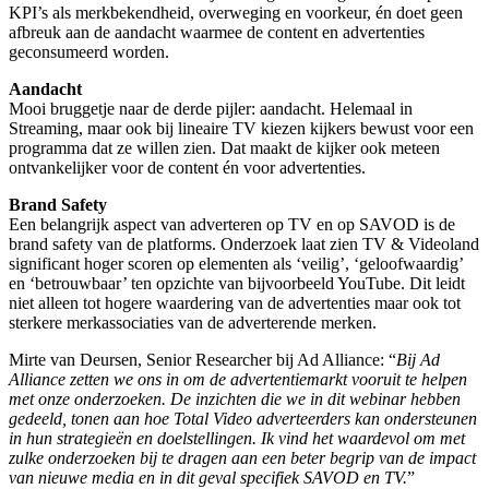
KPI’s als merkbekendheid, overweging en voorkeur, én doet geen
afbreuk aan de aandacht waarmee de content en advertenties
geconsumeerd worden.
Aandacht
Mooi bruggetje naar de derde pijler: aandacht. Helemaal in
Streaming, maar ook bij lineaire TV kiezen kijkers bewust voor een
programma dat ze willen zien. Dat maakt de kijker ook meteen
ontvankelijker voor de content én voor advertenties.
Brand Safety
Een belangrijk aspect van adverteren op TV en op SAVOD is de
brand safety van de platforms. Onderzoek laat zien TV & Videoland
significant hoger scoren op elementen als ‘veilig’, ‘geloofwaardig’
en ‘betrouwbaar’ ten opzichte van bijvoorbeeld YouTube. Dit leidt
niet alleen tot hogere waardering van de advertenties maar ook tot
sterkere merkassociaties van de adverterende merken.
Mirte van Deursen, Senior Researcher bij Ad Alliance: “
Bij Ad
Alliance zetten we ons in om de advertentiemarkt vooruit te helpen
met onze onderzoeken. De inzichten die we in dit webinar hebben
gedeeld, tonen aan hoe Total Video adverteerders kan ondersteunen
in hun strategieën en doelstellingen. Ik vind het waardevol om met
zulke onderzoeken bij te dragen aan een beter begrip van de impact
van nieuwe media en in dit geval specifiek SAVOD en TV.
”