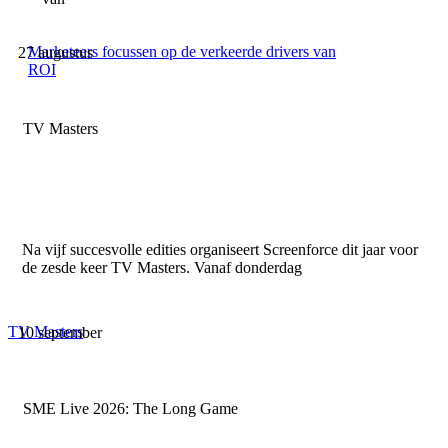
Marketeers focussen op de verkeerde drivers van
27 augustus
ROI
TV Masters
Na vijf succesvolle edities organiseert Screenforce dit jaar voor
de zesde keer TV Masters. Vanaf donderdag
TV Masters
10 september
SME Live 2026: The Long Game