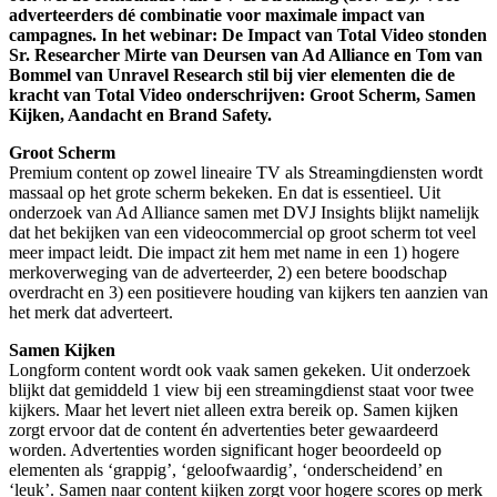
adverteerders dé combinatie voor maximale impact van
campagnes. In het webinar: De Impact van Total Video stonden
Sr. Researcher Mirte van Deursen van Ad Alliance en Tom van
Bommel van Unravel Research stil bij vier elementen die de
kracht van Total Video onderschrijven: Groot Scherm, Samen
Kijken, Aandacht en Brand Safety.
Groot Scherm
Premium content op zowel lineaire TV als Streamingdiensten wordt
massaal op het grote scherm bekeken. En dat is essentieel. Uit
onderzoek van Ad Alliance samen met DVJ Insights blijkt namelijk
dat het bekijken van een videocommercial op groot scherm tot veel
meer impact leidt. Die impact zit hem met name in een 1) hogere
merkoverweging van de adverteerder, 2) een betere boodschap
overdracht en 3) een positievere houding van kijkers ten aanzien van
het merk dat adverteert.
Samen Kijken
Longform content wordt ook vaak samen gekeken. Uit onderzoek
blijkt dat gemiddeld 1 view bij een streamingdienst staat voor twee
kijkers. Maar het levert niet alleen extra bereik op. Samen kijken
zorgt ervoor dat de content én advertenties beter gewaardeerd
worden. Advertenties worden significant hoger beoordeeld op
elementen als ‘grappig’, ‘geloofwaardig’, ‘onderscheidend’ en
‘leuk’. Samen naar content kijken zorgt voor hogere scores op merk