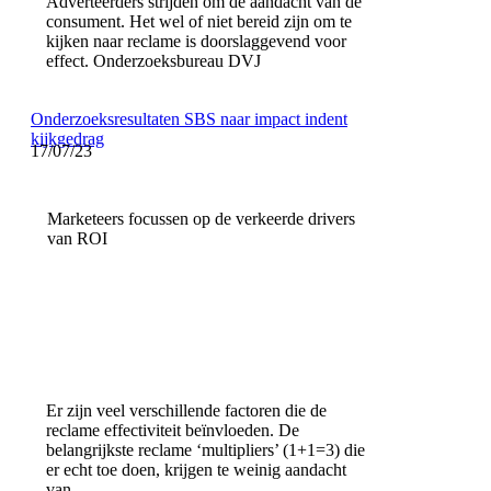
Adverteerders strijden om de aandacht van de
consument. Het wel of niet bereid zijn om te
kijken naar reclame is doorslaggevend voor
effect. Onderzoeksbureau DVJ
Onderzoeksresultaten SBS naar impact indent
kijkgedrag
17/07/23
Marketeers focussen op de verkeerde drivers
van ROI
Er zijn veel verschillende factoren die de
reclame effectiviteit beïnvloeden. De
belangrijkste reclame ‘multipliers’ (1+1=3) die
er echt toe doen, krijgen te weinig aandacht
van