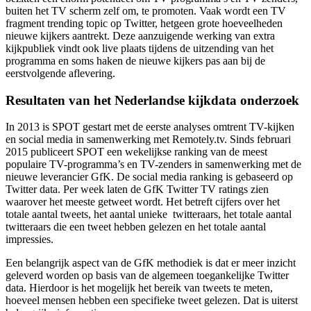
buiten het TV scherm zelf om, te promoten. Vaak wordt een TV
fragment trending topic op Twitter, hetgeen grote hoeveelheden
nieuwe kijkers aantrekt. Deze aanzuigende werking van extra
kijkpubliek vindt ook live plaats tijdens de uitzending van het
programma en soms haken de nieuwe kijkers pas aan bij de
eerstvolgende aflevering.
Resultaten van het Nederlandse kijkdata onderzoek
In 2013 is SPOT gestart met de eerste analyses omtrent TV-kijken
en social media in samenwerking met Remotely.tv. Sinds februari
2015 publiceert SPOT een wekelijkse ranking van de meest
populaire TV-programma’s en TV-zenders in samenwerking met de
nieuwe leverancier GfK. De social media ranking is gebaseerd op
Twitter data. Per week laten de GfK Twitter TV ratings zien
waarover het meeste getweet wordt. Het betreft cijfers over het
totale aantal tweets, het aantal unieke twitteraars, het totale aantal
twitteraars die een tweet hebben gelezen en het totale aantal
impressies.
Een belangrijk aspect van de GfK methodiek is dat er meer inzicht
geleverd worden op basis van de algemeen toegankelijke Twitter
data. Hierdoor is het mogelijk het bereik van tweets te meten,
hoeveel mensen hebben een specifieke tweet gelezen. Dat is uiterst