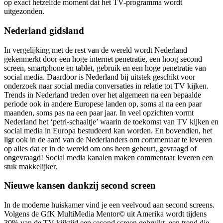
op exact hetzelfde moment dat het TV-programma wordt
uitgezonden.
Nederland gidsland
In vergelijking met de rest van de wereld wordt Nederland
gekenmerkt door een hoge internet penetratie, een hoog second
screen, smartphone en tablet, gebruik en een hoge penetratie van
social media. Daardoor is Nederland bij uitstek geschikt voor
onderzoek naar social media conversaties in relatie tot TV kijken.
Trends in Nederland treden over het algemeen na een bepaalde
periode ook in andere Europese landen op, soms al na een paar
maanden, soms pas na een paar jaar. In veel opzichten vormt
Nederland het ‘petri-schaaltje’ waarin de toekomst van TV kijken en
social media in Europa bestudeerd kan worden. En bovendien, het
ligt ook in de aard van de Nederlanders om commentaar te leveren
op alles dat er in de wereld om ons heen gebeurt, gevraagd of
ongevraagd! Social media kanalen maken commentaar leveren een
stuk makkelijker.
Nieuwe kansen dankzij second screen
In de moderne huiskamer vind je een veelvoud aan second screens.
Volgens de GfK MultiMedia Mentor© uit Amerika wordt tijdens
30% van de TV kijktijd een second screen gebruikt, een trend die