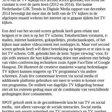
constant is over de jaren heen (2012 en 2014). Het laatste
Nederlandse GfK Trends in Digitale Media rapport van december
2014 bevestigt dat meer dan de helft van de TV kijkers in de
afgelopen maand weleens het internet op is gegaan tijdens het TV
kijken.
Een deel van het second screen gebruik heeft geen relatie met
hetgeen er te zien is op het TV scherm; Tekstberichten versturen, e-
mailen, internet bankieren, gokspelletjes, productaankopen, of het
kijken naar andere videocontent met oordopjes in. Maar veel second
screen gebruik heeft wèl direct betrekking op hetgeen er te zien is op
het TV scherm. GfK gebruikt hier de term ‘hyper viewing’ voor. Er
zijn zelfs mensen die hun kijkervaring delen met anderen met behulp
van video conferencing technieken zoals Apple FaceTime of Google
Hangout. Dit illustreert de creatieve manieren waarop hedendaagse
TV kijkers kunnen reageren op TV programma’s via andere
schermen. Zoals live commentaar leveren via social media of
additionele platforms gebruiken om meer te weten te komen over
een programma. De realiteit van dagelijks TV kijkgedrag bestaat
niet uit los extreem gedrag maar uit de combinatie van verschillende
gedragingen door consumenten.
SPOT gelooft sterk in de gecombineerde kracht van TV en social
media, niet alleen vanwege de sociale interacties. Social media
bezitten een enorm potentieel om TV programma’s en TV zenders,