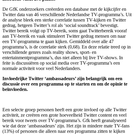
De GfK onderzoekers creëerden een database met de kijkcijfer en
Twitter data van 46 verschillende Nederlandse TV-programma’s. Uit
de analyse bleek een sterke correlatie tussen TV-kijken en Twitter
gedrag, hetgeen Twitter’s rol als ‘social soundtrack’ bevestigt.
Twitter bereik volgt op TV-bereik, soms gaat Twitterbereik vooraf
aan TV-bereik en vaak stimuleert Twitter gedrag mensen om naar
een TV-programma te gaan kijken. Gemiddeld over alle 47
programma’s, is de correlatie sterk (0,68). En deze relatie treed op in
verschillende genres zoals reality shows, sport- en
entertainmentprogramma’s, dus niet alleen bij live TV-shows. In
feite is discussiëren op social media over TV-programma’s een
normale activiteit voor veel Nederlanders.
Invloedrijke Twitter ‘ambassadeurs’ zijn belangrijk om een
discussie over een programma op te starten en om de opinie te
beïnvloeden.
Een selecte groep personen heeft een grote invloed op alle Twitter
activiteit, ze creëren een grote hoeveelheid Twitter content en veel
bereik voor tweets over TV-programma’s. Gfk heeft geanalyseerd
wie dat deze ‘ambassadeurs’ zijn. Het zijn in mindere mate TV-fans
(13%) of personen die alleen naar een programma zitten te kijken