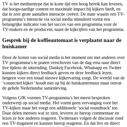
TV is het mediumtype dat in korte tijd een hoog bereik kan leveren,
dat hoogwaardige content en maximale impact bij kijkers biedt, en
dat in zeer grote aantallen interactie creëert. De mate waarin een TV-
programma’s interactie via social media stimuleert vormt een
belangrijke indicator van het succes van een programma voor de
TV-makers en de producent, naast de kijkcijfers van het programma.
Gesprek bij de koffieautomaat is verplaatst naar de
huiskamer
Door de komst van social media is het moment om met anderen over
TV programma’s te praten verschoven van de dag erna naar direct
live tijdens de uitzending. Dankzij Facebook, Whatsapp en Twitter
kunnen kijkers direct feedback geven en deze feedback lezen,
hetgeen voor een totaal nieuwe kijkervaring zorgt. De wereld van de
‘connected kijker’ houdt niet op bij de huiskamermuur maar omvat
de gehele Nederlandse samenleving.
Volgens GfK vormen TV-programma’s het meest besproken
onderwerp op social media. Het vormt geen vervanging voor het
TV-kijken maar het voegt een additionele ‘social soundtrack’ toe.
Daar delen mensen wat ze zien, leveren ze hierop commentaar en
lezen ze hoe anderen reageren. Twitteraars volgen de discussie rond
een TV-fragment en kunnen hierop reageren. En dat live en direct