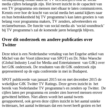
media cijfers belangrijk zijn. Het levert inzicht in de capaciteit van
een TV programma om mensen met elkaar te laten communiceren.
Kennis over hoe de kracht van social media het aantal kijkers naar
en hun betrokkenheid bij TV programma’s kan laten groeien is van
belang voor programma makers, TV zenders, adverteerders en
reclamebureaus. De functie van social media als ‘social soundtrack’
bij TV programma’s zal de komende jaren belangrijk blijven.
Over dit onderzoek en andere publicaties over
Twitter
Deze tekst is een Nederlandse vertaling van het Engelse artikel van
Michel van der Voort (directeur van SPOT) en Dr. Niko Waesche
(Global Industry Lead for Media and Entertainment van GfK) over
het GfK onderzoek. De resultaten van dit GfK onderzoek zijn
gepresenteerd op de egta conferentie in mei in Budapest.
SPOT publiceerde van januari 2015 tot en met december 2015 de
wekelijkse GfK Twitter TV Ratings. Deze geven inzicht in het
bereik van Nederlandse TV programma’s en zenders op Twitter. De
cijfers laten per programma en zender zien hoeveel mensen erover
getwitterd hebben. Niet alleen wordt het aantal tweets
gerapporteerd, ook geven deze cijfers inzicht in het aantal unieke
twitteraars, het aantal twitteraars dat een tweet heeft gezien en het