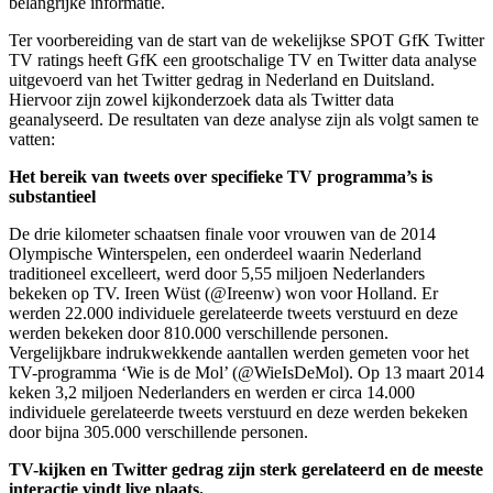
belangrijke informatie.
Ter voorbereiding van de start van de wekelijkse SPOT GfK Twitter
TV ratings heeft GfK een grootschalige TV en Twitter data analyse
uitgevoerd van het Twitter gedrag in Nederland en Duitsland.
Hiervoor zijn zowel kijkonderzoek data als Twitter data
geanalyseerd. De resultaten van deze analyse zijn als volgt samen te
vatten:
Het bereik van tweets over specifieke TV programma’s is
substantieel
De drie kilometer schaatsen finale voor vrouwen van de 2014
Olympische Winterspelen, een onderdeel waarin Nederland
traditioneel excelleert, werd door 5,55 miljoen Nederlanders
bekeken op TV. Ireen Wüst (@Ireenw) won voor Holland. Er
werden 22.000 individuele gerelateerde tweets verstuurd en deze
werden bekeken door 810.000 verschillende personen.
Vergelijkbare indrukwekkende aantallen werden gemeten voor het
TV-programma ‘Wie is de Mol’ (@WieIsDeMol). Op 13 maart 2014
keken 3,2 miljoen Nederlanders en werden er circa 14.000
individuele gerelateerde tweets verstuurd en deze werden bekeken
door bijna 305.000 verschillende personen.
TV-kijken en Twitter gedrag zijn sterk gerelateerd en de meeste
interactie vindt live plaats.