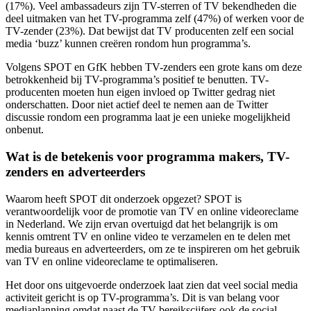
(17%). Veel ambassadeurs zijn TV-sterren of TV bekendheden die
deel uitmaken van het TV-programma zelf (47%) of werken voor de
TV-zender (23%). Dat bewijst dat TV producenten zelf een social
media ‘buzz’ kunnen creëren rondom hun programma’s.
Volgens SPOT en GfK hebben TV-zenders een grote kans om deze
betrokkenheid bij TV-programma’s positief te benutten. TV-
producenten moeten hun eigen invloed op Twitter gedrag niet
onderschatten. Door niet actief deel te nemen aan de Twitter
discussie rondom een programma laat je een unieke mogelijkheid
onbenut.
Wat is de betekenis voor programma makers, TV-
zenders en adverteerders
Waarom heeft SPOT dit onderzoek opgezet? SPOT is
verantwoordelijk voor de promotie van TV en online videoreclame
in Nederland. We zijn ervan overtuigd dat het belangrijk is om
kennis omtrent TV en online video te verzamelen en te delen met
media bureaus en adverteerders, om ze te inspireren om het gebruik
van TV en online videoreclame te optimaliseren.
Het door ons uitgevoerde onderzoek laat zien dat veel social media
activiteit gericht is op TV-programma’s. Dit is van belang voor
mediaplanning omdat naast de TV bereikscijfers ook de social