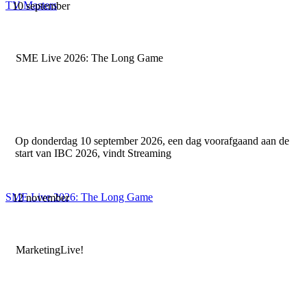
TV Masters
10 september
SME Live 2026: The Long Game
Op donderdag 10 september 2026, een dag voorafgaand aan de
start van IBC 2026, vindt Streaming
SME Live 2026: The Long Game
12 november
MarketingLive!