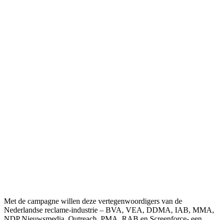
Met de campagne willen deze vertegenwoordigers van de
Nederlandse reclame-industrie – BVA, VEA, DDMA, IAB, MMA,
NDP Nieuwsmedia, Outreach, PMA, RAB en Screenforce- een