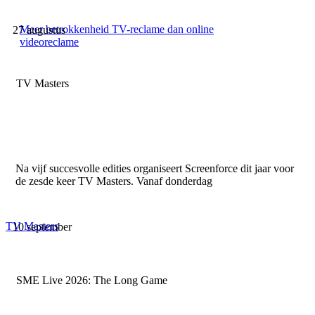
Meer betrokkenheid TV-reclame dan online
27 augustus
videoreclame
TV Masters
Na vijf succesvolle edities organiseert Screenforce dit jaar voor
de zesde keer TV Masters. Vanaf donderdag
TV Masters
10 september
SME Live 2026: The Long Game