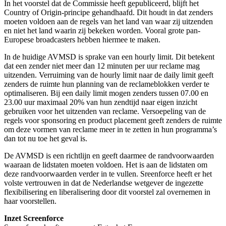
In het voorstel dat de Commissie heeft gepubliceerd, blijft het
Country of Origin-principe gehandhaafd. Dit houdt in dat zenders
moeten voldoen aan de regels van het land van waar zij uitzenden
en niet het land waarin zij bekeken worden. Vooral grote pan-
Europese broadcasters hebben hiermee te maken.
In de huidige AVMSD is sprake van een hourly limit. Dit betekent
dat een zender niet meer dan 12 minuten per uur reclame mag
uitzenden. Verruiming van de hourly limit naar de daily limit geeft
zenders de ruimte hun planning van de reclameblokken verder te
optimaliseren. Bij een daily limit mogen zenders tussen 07.00 en
23.00 uur maximaal 20% van hun zendtijd naar eigen inzicht
gebruiken voor het uitzenden van reclame. Versoepeling van de
regels voor sponsoring en product placement geeft zenders de ruimte
om deze vormen van reclame meer in te zetten in hun programma’s
dan tot nu toe het geval is.
De AVMSD is een richtlijn en geeft daarmee de randvoorwaarden
waaraan de lidstaten moeten voldoen. Het is aan de lidstaten om
deze randvoorwaarden verder in te vullen. Sreenforce heeft er het
volste vertrouwen in dat de Nederlandse wetgever de ingezette
flexibilisering en liberalisering door dit voorstel zal overnemen in
haar voorstellen.
Inzet Screenforce