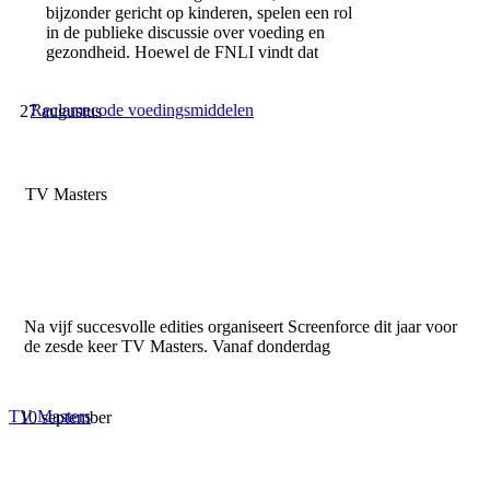
bijzonder gericht op kinderen, spelen een rol
in de publieke discussie over voeding en
gezondheid. Hoewel de FNLI vindt dat
Reclamecode voedingsmiddelen
27 augustus
TV Masters
Na vijf succesvolle edities organiseert Screenforce dit jaar voor
de zesde keer TV Masters. Vanaf donderdag
TV Masters
10 september