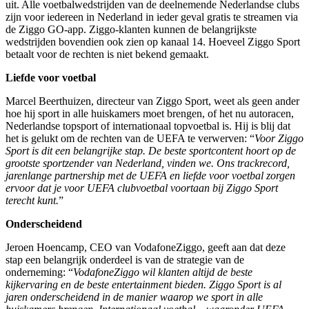
uit. Alle voetbalwedstrijden van de deelnemende Nederlandse clubs
zijn voor iedereen in Nederland in ieder geval gratis te streamen via
de Ziggo GO-app. Ziggo-klanten kunnen de belangrijkste
wedstrijden bovendien ook zien op kanaal 14. Hoeveel Ziggo Sport
betaalt voor de rechten is niet bekend gemaakt.
Liefde voor voetbal
Marcel Beerthuizen, directeur van Ziggo Sport, weet als geen ander
hoe hij sport in alle huiskamers moet brengen, of het nu autoracen,
Nederlandse topsport of internationaal topvoetbal is. Hij is blij dat
het is gelukt om de rechten van de UEFA te verwerven: “
Voor Ziggo
Sport is dit een belangrijke stap. De beste sportcontent hoort op de
grootste sportzender van Nederland, vinden we. Ons trackrecord,
jarenlange partnership met de UEFA en liefde voor voetbal zorgen
ervoor dat je voor UEFA clubvoetbal voortaan bij Ziggo Sport
terecht kunt.
”
Onderscheidend
Jeroen Hoencamp, CEO van VodafoneZiggo, geeft aan dat deze
stap een belangrijk onderdeel is van de strategie van de
onderneming: “
VodafoneZiggo wil klanten altijd de beste
kijkervaring en de beste entertainment bieden. Ziggo Sport is al
jaren onderscheidend in de manier waarop we sport in alle