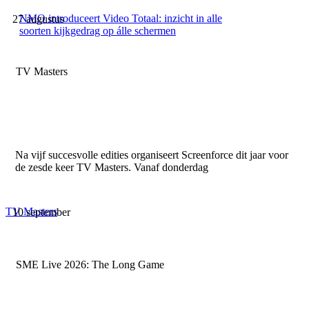
NMO introduceert Video Totaal: inzicht in alle
27 augustus
soorten kijkgedrag op álle schermen
TV Masters
Na vijf succesvolle edities organiseert Screenforce dit jaar voor
de zesde keer TV Masters. Vanaf donderdag
TV Masters
10 september
SME Live 2026: The Long Game