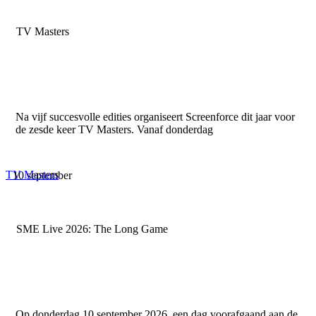
TV Masters
Na vijf succesvolle edities organiseert Screenforce dit jaar voor
de zesde keer TV Masters. Vanaf donderdag
TV Masters
10 september
SME Live 2026: The Long Game
Op donderdag 10 september 2026, een dag voorafgaand aan de