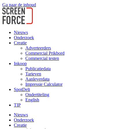
Ga naar de inhoud
Nieuws
Onderzoek
Creatie
Adverteerders
Commercial Prikbord
Commercial testen
Inkoop
Publicatiedata
Tarieven
Aanleverdata
Impressie Calculator
SpotDeli
Ondertiteling
English
TIP
Nieuws
Onderzoek
Creatie