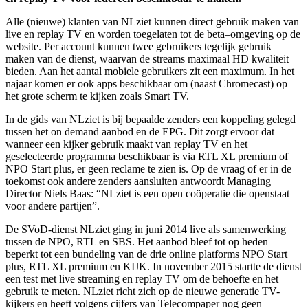
Alle (nieuwe) klanten van NLziet kunnen direct gebruik maken van
live en replay TV en worden toegelaten tot de beta–omgeving op de
website. Per account kunnen twee gebruikers tegelijk gebruik
maken van de dienst, waarvan de streams maximaal HD kwaliteit
bieden. Aan het aantal mobiele gebruikers zit een maximum. In het
najaar komen er ook apps beschikbaar om (naast Chromecast) op
het grote scherm te kijken zoals Smart TV.
In de gids van NLziet is bij bepaalde zenders een koppeling gelegd
tussen het on demand aanbod en de EPG. Dit zorgt ervoor dat
wanneer een kijker gebruik maakt van replay TV en het
geselecteerde programma beschikbaar is via RTL XL premium of
NPO Start plus, er geen reclame te zien is. Op de vraag of er in de
toekomst ook andere zenders aansluiten antwoordt Managing
Director Niels Baas: “NLziet is een open coöperatie die openstaat
voor andere partijen”.
De SVoD-dienst NLziet ging in juni 2014 live als samenwerking
tussen de NPO, RTL en SBS. Het aanbod bleef tot op heden
beperkt tot een bundeling van de drie online platforms NPO Start
plus, RTL XL premium en KIJK. In november 2015 startte de dienst
een test met live streaming en replay TV om de behoefte en het
gebruik te meten. NLziet richt zich op de nieuwe generatie TV-
kijkers en heeft volgens cijfers van Telecompaper nog geen