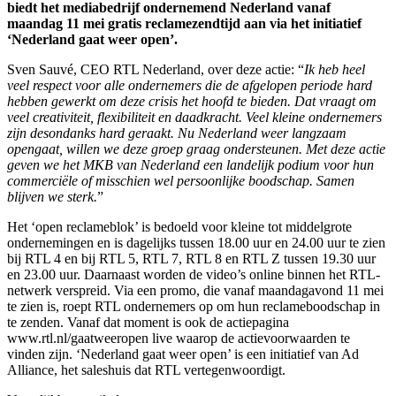
biedt het mediabedrijf ondernemend Nederland vanaf
maandag 11 mei gratis reclamezendtijd aan via het initiatief
‘Nederland gaat weer open’.
Sven Sauvé, CEO RTL Nederland, over deze actie: “
Ik heb heel
veel respect voor alle ondernemers die de afgelopen periode hard
hebben gewerkt om deze crisis het hoofd te bieden. Dat vraagt om
veel creativiteit, flexibiliteit en daadkracht. Veel kleine ondernemers
zijn desondanks hard geraakt. Nu Nederland weer langzaam
opengaat, willen we deze groep graag ondersteunen. Met deze actie
geven we het MKB van Nederland een landelijk podium voor hun
commerciële of misschien wel persoonlijke boodschap. Samen
blijven we sterk.
”
Het ‘open reclameblok’ is bedoeld voor kleine tot middelgrote
ondernemingen en is dagelijks tussen 18.00 uur en 24.00 uur te zien
bij RTL 4 en bij RTL 5, RTL 7, RTL 8 en RTL Z tussen 19.30 uur
en 23.00 uur. Daarnaast worden de video’s online binnen het RTL-
netwerk verspreid. Via een promo, die vanaf maandagavond 11 mei
te zien is, roept RTL ondernemers op om hun reclameboodschap in
te zenden. Vanaf dat moment is ook de actiepagina
www.rtl.nl/gaatweeropen live waarop de actievoorwaarden te
vinden zijn. ‘Nederland gaat weer open’ is een initiatief van Ad
Alliance, het saleshuis dat RTL vertegenwoordigt.