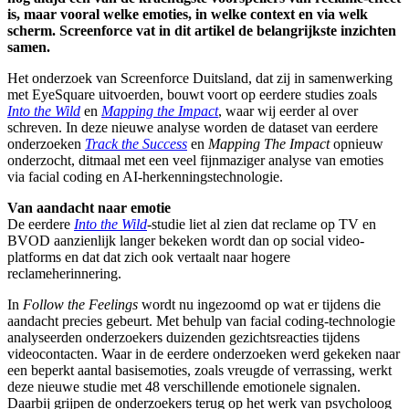
is, maar vooral welke emoties, in welke context en via welk
scherm. Screenforce vat in dit artikel de belangrijkste inzichten
samen.
Het onderzoek van Screenforce Duitsland, dat zij in samenwerking
met EyeSquare uitvoerden, bouwt voort op eerdere studies zoals
Into the Wild
en
Mapping the Impact
, waar wij eerder al over
schreven. In deze nieuwe analyse worden de dataset van eerdere
onderzoeken
Track the Success
en
Mapping The Impact
opnieuw
onderzocht, ditmaal met een veel fijnmaziger analyse van emoties
via facial coding en AI-herkenningstechnologie.
Van aandacht naar emotie
De eerdere
Into the Wild
-studie liet al zien dat reclame op TV en
BVOD aanzienlijk langer bekeken wordt dan op social video-
platforms en dat dat zich ook vertaalt naar hogere
reclameherinnering.
In
Follow the Feelings
wordt nu ingezoomd op wat er tijdens die
aandacht precies gebeurt. Met behulp van facial coding-technologie
analyseerden onderzoekers duizenden gezichtsreacties tijdens
videocontacten. Waar in de eerdere onderzoeken werd gekeken naar
een beperkt aantal basisemoties, zoals vreugde of verrassing, werkt
deze nieuwe studie met 48 verschillende emotionele signalen.
Daarbij grijpen de onderzoekers terug op het werk van psycholoog