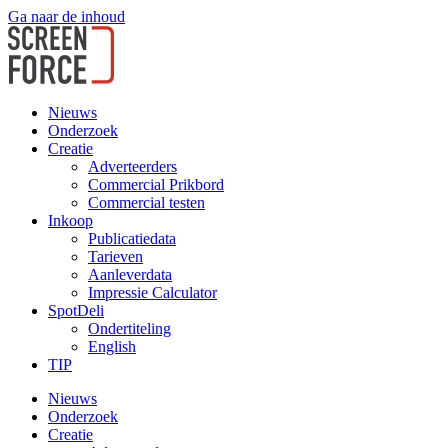
Ga naar de inhoud
Nieuws
Onderzoek
Creatie
Adverteerders
Commercial Prikbord
Commercial testen
Inkoop
Publicatiedata
Tarieven
Aanleverdata
Impressie Calculator
SpotDeli
Ondertiteling
English
TIP
Nieuws
Onderzoek
Creatie