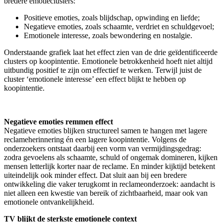
bredere emotieclusters:
Positieve emoties, zoals blijdschap, opwinding en liefde;
Negatieve emoties, zoals schaamte, verdriet en schuldgevoel;
Emotionele interesse, zoals bewondering en nostalgie.
Onderstaande grafiek laat het effect zien van de drie geïdentificeerde
clusters op koopintentie. Emotionele betrokkenheid hoeft niet altijd
uitbundig positief te zijn om effectief te werken. Terwijl juist de
cluster ‘emotionele interesse’ een effect blijkt te hebben op
koopintentie.
Negatieve emoties remmen effect
Negatieve emoties blijken structureel samen te hangen met lagere
reclameherinnering én een lagere koopintentie. Volgens de
onderzoekers ontstaat daarbij een vorm van vermijdingsgedrag:
zodra gevoelens als schaamte, schuld of ongemak domineren, kijken
mensen letterlijk korter naar de reclame. En minder kijktijd betekent
uiteindelijk ook minder effect. Dat sluit aan bij een bredere
ontwikkeling die vaker terugkomt in reclameonderzoek: aandacht is
niet alleen een kwestie van bereik of zichtbaarheid, maar ook van
emotionele ontvankelijkheid.
TV blijkt de sterkste emotionele context