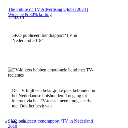
The Future of TV Advertising Global 2024 |
Winactie & 30% korting
15/02/19
SKO publiceert trendrapport ‘TV in
Nederland 2018’
De TV blijft een belangrijke plek behouden in
het Nederlandse huishouden. Toegang tot
internet via het TV-toestel neemt nog steeds
toe. Ook het bezit van
SKO publiceert trendrapport ‘TV in Nederland
27 augustus
2018’