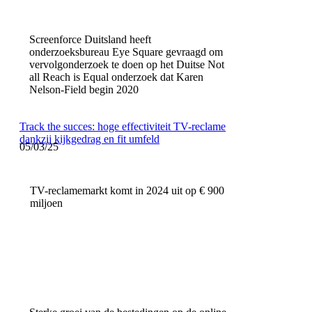
Screenforce Duitsland heeft
onderzoeksbureau Eye Square gevraagd om
vervolgonderzoek te doen op het Duitse Not
all Reach is Equal onderzoek dat Karen
Nelson-Field begin 2020
Track the succes: hoge effectiviteit TV-reclame
dankzij kijkgedrag en fit umfeld
05/03/25
TV-reclamemarkt komt in 2024 uit op € 900
miljoen