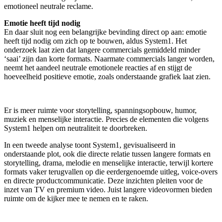
emotioneel neutrale reclame.
Emotie heeft tijd nodig
En daar sluit nog een belangrijke bevinding direct op aan: emotie
heeft tijd nodig om zich op te bouwen, aldus System1. Het
onderzoek laat zien dat langere commercials gemiddeld minder
‘saai’ zijn dan korte formats. Naarmate commercials langer worden,
neemt het aandeel neutrale emotionele reacties af en stijgt de
hoeveelheid positieve emotie, zoals onderstaande grafiek laat zien.
Er is meer ruimte voor storytelling, spanningsopbouw, humor,
muziek en menselijke interactie. Precies de elementen die volgens
System1 helpen om neutraliteit te doorbreken.
In een tweede analyse toont System1, gevisualiseerd in
onderstaande plot, ook die directe relatie tussen langere formats en
storytelling, drama, melodie en menselijke interactie, terwijl kortere
formats vaker terugvallen op die eerdergenoemde uitleg, voice-overs
en directe productcommunicatie. Deze inzichten pleiten voor de
inzet van TV en premium video. Juist langere videovormen bieden
ruimte om de kijker mee te nemen en te raken.