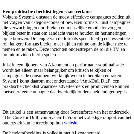
Een praktische checklist tegen saaie reclame
Volgens System1 ontstaan de meest effectieve campagnes zelden uit
het volgen van categoriecodes of bewezen formats. Juist campagnes
die verwachtingen doorbreken en menselijke emotie toevoegen,
blijken beter in staat om aandacht vast te houden én herinneringen
op te bouwen. De lengte van de formats speelt hierbij een essentiële
rol: langere formats bieden meer tijd en ruimte om de kijker mee te
nemen en te raken. Deze inzichten onderstrepen de rol die TV en
premium video hierin spelen.
Juist in een tijdperk van AI-content en performance-optimalisatie
wordt het alleen maar belangrijker om kritisch te kijken of
campagnes de consument werkelijk weten te bereiken en raken.
System1 komt daarom met onderstaande ‘Anti-Dull Dial’: een
praktische checklist waarmee adverteerders en producenten kunnen
toetsen of een campagne daadwerkelijk onderscheidend genoeg is.
Dit artikel is een samenvatting door Screenforce van het onderzoek
‘The Cure for Dull’ van System1. Voor het volledige rapport van het
onderzoek kan je terecht op hun
website
.
De headerafbeelding is volledig met AI gegenereerd.