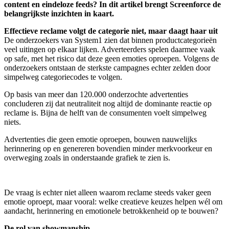
content en eindeloze feeds? In dit artikel brengt Screenforce de
belangrijkste inzichten in kaart.
Effectieve reclame volgt de categorie niet, maar daagt haar uit
De onderzoekers van System1 zien dat binnen productcategorieën
veel uitingen op elkaar lijken. Adverteerders spelen daarmee vaak
op safe, met het risico dat deze geen emoties oproepen. Volgens de
onderzoekers ontstaan de sterkste campagnes echter zelden door
simpelweg categoriecodes te volgen.
Op basis van meer dan 120.000 onderzochte advertenties
concluderen zij dat neutraliteit nog altijd de dominante reactie op
reclame is. Bijna de helft van de consumenten voelt simpelweg
niets.
Advertenties die geen emotie oproepen, bouwen nauwelijks
herinnering op en genereren bovendien minder merkvoorkeur en
overweging zoals in onderstaande grafiek te zien is.
De vraag is echter niet alleen waarom reclame steeds vaker geen
emotie oproept, maar vooral: welke creatieve keuzes helpen wél om
aandacht, herinnering en emotionele betrokkenheid op te bouwen?
De rol van showmanship