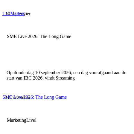
TV Masters
10 september
SME Live 2026: The Long Game
Op donderdag 10 september 2026, een dag voorafgaand aan de
start van IBC 2026, vindt Streaming
SME Live 2026: The Long Game
12 november
MarketingLive!