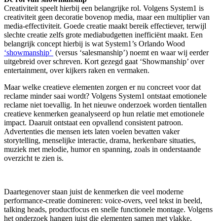
Creativiteit speelt hierbij een belangrijke rol. Volgens System1 is
creativiteit geen decoratie bovenop media, maar een multiplier van
media-effectiviteit. Goede creatie maakt bereik effectiever, terwijl
slechte creatie zelfs grote mediabudgetten inefficiënt maakt. Een
belangrijk concept hierbij is wat System1’s Orlando Wood
‘showmanship’
(versus ‘salesmanship’) noemt en waar wij eerder
uitgebreid over schreven. Kort gezegd gaat ‘Showmanship’ over
entertainment, over kijkers raken en vermaken.
Maar welke creatieve elementen zorgen er nu concreet voor dat
reclame minder saai wordt? Volgens System1 ontstaat emotionele
reclame niet toevallig. In het nieuwe onderzoek worden tientallen
creatieve kenmerken geanalyseerd op hun relatie met emotionele
impact. Daaruit ontstaat een opvallend consistent patroon.
Advertenties die mensen iets laten voelen bevatten vaker
storytelling, menselijke interactie, drama, herkenbare situaties,
muziek met melodie, humor en spanning, zoals in onderstaande
overzicht te zien is.
Daartegenover staan juist de kenmerken die veel moderne
performance-creatie domineren: voice-overs, veel tekst in beeld,
talking heads, productfocus en snelle functionele montage. Volgens
het onderzoek hangen juist die elementen samen met vlakke,