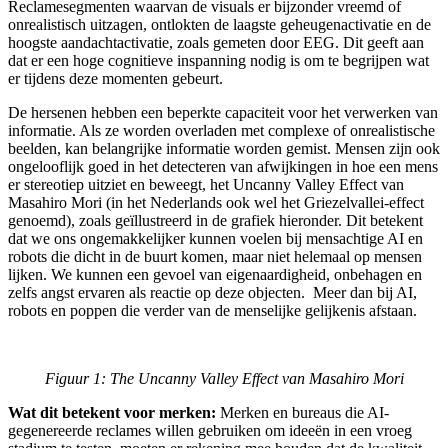
Reclamesegmenten waarvan de visuals er bijzonder vreemd of
onrealistisch uitzagen, ontlokten de laagste geheugenactivatie en de
hoogste aandachtactivatie, zoals gemeten door EEG. Dit geeft aan
dat er een hoge cognitieve inspanning nodig is om te begrijpen wat
er tijdens deze momenten gebeurt.
De hersenen hebben een beperkte capaciteit voor het verwerken van
informatie. Als ze worden overladen met complexe of onrealistische
beelden, kan belangrijke informatie worden gemist. Mensen zijn ook
ongelooflijk goed in het detecteren van afwijkingen in hoe een mens
er stereotiep uitziet en beweegt, het Uncanny Valley Effect van
Masahiro Mori (in het Nederlands ook wel het Griezelvallei-effect
genoemd), zoals geïllustreerd in de grafiek hieronder. Dit betekent
dat we ons ongemakkelijker kunnen voelen bij mensachtige AI en
robots die dicht in de buurt komen, maar niet helemaal op mensen
lijken. We kunnen een gevoel van eigenaardigheid, onbehagen en
zelfs angst ervaren als reactie op deze objecten. Meer dan bij AI,
robots en poppen die verder van de menselijke gelijkenis afstaan.
Figuur 1: The Uncanny Valley Effect van Masahiro Mori
Wat dit betekent voor merken:
Merken en bureaus die AI-
gegenereerde reclames willen gebruiken om ideeën in een vroeg