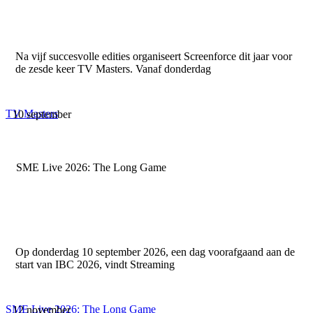
Na vijf succesvolle edities organiseert Screenforce dit jaar voor
de zesde keer TV Masters. Vanaf donderdag
TV Masters
10 september
SME Live 2026: The Long Game
Op donderdag 10 september 2026, een dag voorafgaand aan de
start van IBC 2026, vindt Streaming
SME Live 2026: The Long Game
12 november