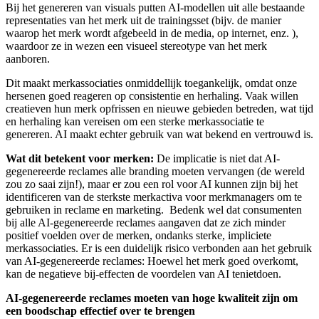
Bij het genereren van visuals putten AI-modellen uit alle bestaande
representaties van het merk uit de trainingsset (bijv. de manier
waarop het merk wordt afgebeeld in de media, op internet, enz. ),
waardoor ze in wezen een visueel stereotype van het merk
aanboren.
Dit maakt merkassociaties onmiddellijk toegankelijk, omdat onze
hersenen goed reageren op consistentie en herhaling. Vaak willen
creatieven hun merk opfrissen en nieuwe gebieden betreden, wat tijd
en herhaling kan vereisen om een sterke merkassociatie te
genereren. AI maakt echter gebruik van wat bekend en vertrouwd is.
Wat dit betekent voor merken:
De implicatie is niet dat AI-
gegenereerde reclames alle branding moeten vervangen (de wereld
zou zo saai zijn!), maar er zou een rol voor AI kunnen zijn bij het
identificeren van de sterkste merkactiva voor merkmanagers om te
gebruiken in reclame en marketing. Bedenk wel dat consumenten
bij alle AI-gegenereerde reclames aangaven dat ze zich minder
positief voelden over de merken, ondanks sterke, impliciete
merkassociaties. Er is een duidelijk risico verbonden aan het gebruik
van AI-gegenereerde reclames: Hoewel het merk goed overkomt,
kan de negatieve bij-effecten de voordelen van AI tenietdoen.
AI-gegenereerde reclames moeten van hoge kwaliteit zijn om
een boodschap effectief over te brengen