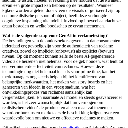
stadium te testen, moeten er rekening mee houden dat de kwaliteit
ervan een grote impact kan hebben op de resultaten. Wanneer
kijkers worden afgeleid door vreemde visuals of gefixeerd zijn op
een onrealistische persoon of object, heeft deze verhoogde
cognitieve inspanning uiteindelijk invloed op hoeveel aandacht ze
eraan besteden en welke boodschap ze ervan meenemen.
Wat is de volgende stap voor GenAI in reclametesting?
De bevindingen van de onderzoekers geven aan dat consumenten
inderdaad erg gevoelig zijn voor de authenticiteit van reclame
creatives, zowel op impliciet (onbewust) als expliciet (bewust)
niveau. Op dit moment kunnen zelfs de beste AI-gegenereerde
video’s de hersenen niet helemaal voor de gek houden, wat leidt tot
een verminderde effectiviteit van reclames. Hoewel deze
technologie nog niet helemaal klaar is voor prime time, kan het
merkmanagers nog steeds helpen bij het identificeren van
belangrijke merkwaarden, het maken van story boards en het
genereren van ideeën in een vroeg stadium, wat het
ontwikkelingsproces van reclames aanzienlijk kan
vergemakkelijken. En naarmate AI-modellen steeds geavanceerder
worden, is het zeer waarschijnlijk dat hun vermogen om
realistischere video’s te produceren alleen maar zal toenemen –
waardoor bureaus en marketeers de beschikking krijgen over een
waardevolle bron om nieuwe en effectieve reclames te maken.
Dit artikel is een vertaling van de
publicatie
van NielsenIQ. Auteurs: