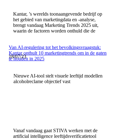
Kantar, ’s werelds toonaangevende bedrijf op
het gebied van marketingdata en -analyse,
brengt vandaag Marketing Trends 2025 uit,
waarin de factoren worden onthuld die de
Van AI-regulering tot het bevolkingsvraagstuk:
Kantar onthult 10 marketingtrends om in de gaten
18/07/23
te houden in 2025
Nieuwe AI-tool stelt visuele leeftijd modellen
alcoholreclame objectief vast
Vanaf vandaag gaat STIVA werken met de
artificial intelligence leeftijdsverificatietool