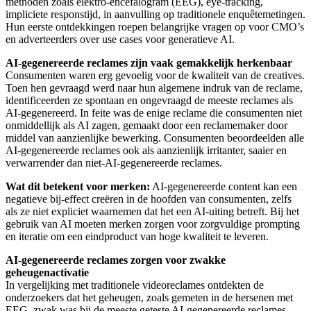
methoden zoals elektro-encefalogram (EEG), eye-tracking,
impliciete responstijd, in aanvulling op traditionele enquêtemetingen.
Hun eerste ontdekkingen roepen belangrijke vragen op voor CMO’s
en adverteerders over use cases voor generatieve AI.
AI-gegenereerde reclames zijn vaak gemakkelijk herkenbaar
Consumenten waren erg gevoelig voor de kwaliteit van de creatives.
Toen hen gevraagd werd naar hun algemene indruk van de reclame,
identificeerden ze spontaan en ongevraagd de meeste reclames als
AI-gegenereerd. In feite was de enige reclame die consumenten niet
onmiddellijk als AI zagen, gemaakt door een reclamemaker door
middel van aanzienlijke bewerking. Consumenten beoordeelden alle
AI-gegenereerde reclames ook als aanzienlijk irritanter, saaier en
verwarrender dan niet-AI-gegenereerde reclames.
Wat dit betekent voor merken:
AI-gegenereerde content kan een
negatieve bij-effect creëren in de hoofden van consumenten, zelfs
als ze niet expliciet waarnemen dat het een AI-uiting betreft. Bij het
gebruik van AI moeten merken zorgen voor zorgvuldige prompting
en iteratie om een eindproduct van hoge kwaliteit te leveren.
AI-gegenereerde reclames zorgen voor zwakke
geheugenactivatie
In vergelijking met traditionele videoreclames ontdekten de
onderzoekers dat het geheugen, zoals gemeten in de hersenen met
EEG, zwak was bij de meeste geteste AI-gegenereerde reclames,