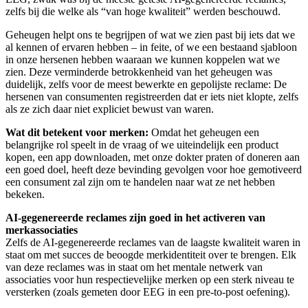
zelfs bij die welke als “van hoge kwaliteit” werden beschouwd.
Geheugen helpt ons te begrijpen of wat we zien past bij iets dat we
al kennen of ervaren hebben – in feite, of we een bestaand sjabloon
in onze hersenen hebben waaraan we kunnen koppelen wat we
zien. Deze verminderde betrokkenheid van het geheugen was
duidelijk, zelfs voor de meest bewerkte en gepolijste reclame: De
hersenen van consumenten registreerden dat er iets niet klopte, zelfs
als ze zich daar niet expliciet bewust van waren.
Wat dit betekent voor merken:
Omdat het geheugen een
belangrijke rol speelt in de vraag of we uiteindelijk een product
kopen, een app downloaden, met onze dokter praten of doneren aan
een goed doel, heeft deze bevinding gevolgen voor hoe gemotiveerd
een consument zal zijn om te handelen naar wat ze net hebben
bekeken.
AI-gegenereerde reclames zijn goed in het activeren van
merkassociaties
Zelfs de AI-gegenereerde reclames van de laagste kwaliteit waren in
staat om met succes de beoogde merkidentiteit over te brengen. Elk
van deze reclames was in staat om het mentale netwerk van
associaties voor hun respectievelijke merken op een sterk niveau te
versterken (zoals gemeten door EEG in een pre-to-post oefening).