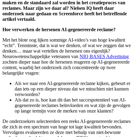
maken en de standaard zal worden in het creatieproces van
reclames. Maar zijn we daar al? Nielsen IQ heeft daar
onderzoek naar gedaan en Screenforce heeft het betreffende
artikel vertaald.
Hoe verwerken de hersenen AI-gegenereerde reclame?
Met het blote oog lijken sommige AI-video’s van hoge kwaliteit
“echt”. Tenminste, dat is wat we denken, of wat we zeggen dat we
denken… maar wat vertellen de hersenen ons eigenlijk?
Neurowetenschappelijke veteranen van
NIQ BASES Advertising
zochten dieper naar hoe de hersenen reageren op AI-gegenereerde
content, waarbij het onderzoek zich concentreerde op twee
belangrijke vragen:
Als we naar een AI-gegenereerde reclame kijken, gebeurt er
dan iets op een dieper niveau dat we misschien niet kunnen
verwoorden?
Als dat zo is, hoe kan dit dan het succespotentieel van AI-
gegenereerde reclames beïnvloeden en wat zijn de gevolgen
op lange termijn voor de merken van onze klanten?
De onderzoekers selecteerden een reeks AI-gegenereerde reclames
die zich in een spectrum van hoge tot lage kwaliteit bevonden.
Vervolgens evalueerden ze deze met behulp van niet-bewuste