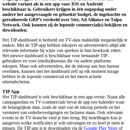
website variant als in een app voor IOS en Android
beschikbaar is. Gebruikers krijgen in één oogopslag onder
andere het aangevraagde en geboekte budget, de ingekochte en
gerealiseerde GRP’s verdeeld over Ster, Ad Alliance en Talpa
Network. Ook kunnen zij de lopende commercial(s) bekijken en
downloaden.
Het TIP-dashboard is bedoeld om TV-data makkelijk toegankelijk te
maken. Met de TIP-app hebben inkopers en adverteerders altijd alle
relevante informatie bij wijze van spreken in hun broekzak zitten.
Het nieuwe dashboard is beschikbaar voor bestaande TIP-
gebruikers en voor (media)bureaus die via andere platforms
inkopen. Maar ook adverteerders, die de inkoop aan hun bureau
overlaten, kunnen met het dashboard zelf op elk moment inzage
hebben in de lopende commercial en het meest actuele
uitzendschema.
TIP App
Het TIP-dashboard is ook beschikbaar in een app-versie. Naast alle
campagnedata en TV-commercials bevat de app een kalender waar
de belangrijkste data, zoals de start van de inkoop periode en het
versturen van orderbevestigingen en facturen staan. Ook relevante
events in de TV-branche vind je hier terug. Bij instellingen kun je
aangeven welke notificaties je wilt ontvangen en zo hoef je niets te
missen. De TIP app is te downloaden via de
Google Play Store
of