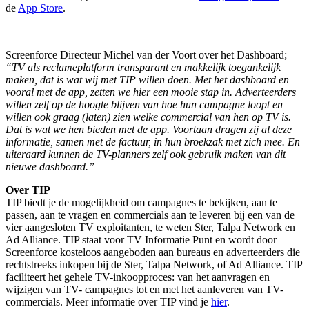
de
App Store
.
Screenforce Directeur Michel van der Voort over het Dashboard;
“TV als reclameplatform transparant en makkelijk toegankelijk
maken, dat is wat wij met TIP willen doen. Met het dashboard en
vooral met de app, zetten we hier een mooie stap in. Adverteerders
willen zelf op de hoogte blijven van hoe hun campagne loopt en
willen ook graag (laten) zien welke commercial van hen op TV is.
Dat is wat we hen bieden met de app. Voortaan dragen zij al deze
informatie, samen met de factuur, in hun broekzak met zich mee. En
uiteraard kunnen de TV-planners zelf ook gebruik maken van dit
nieuwe dashboard.”
Over TIP
TIP biedt je de mogelijkheid om campagnes te bekijken, aan te
passen, aan te vragen en commercials aan te leveren bij een van de
vier aangesloten TV exploitanten, te weten Ster, Talpa Network en
Ad Alliance. TIP staat voor TV Informatie Punt en wordt door
Screenforce kosteloos aangeboden aan bureaus en adverteerders die
rechtstreeks inkopen bij de Ster, Talpa Network, of Ad Alliance. TIP
faciliteert het gehele TV-inkoopproces: van het aanvragen en
wijzigen van TV- campagnes tot en met het aanleveren van TV-
commercials. Meer informatie over TIP vind je
hier
.