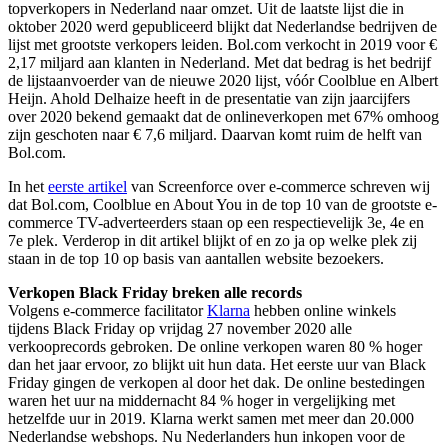
topverkopers in Nederland naar omzet. Uit de laatste lijst die in
oktober 2020 werd gepubliceerd blijkt dat Nederlandse bedrijven de
lijst met grootste verkopers leiden. Bol.com verkocht in 2019 voor €
2,17 miljard aan klanten in Nederland. Met dat bedrag is het bedrijf
de lijstaanvoerder van de nieuwe 2020 lijst, vóór Coolblue en Albert
Heijn. Ahold Delhaize heeft in de presentatie van zijn jaarcijfers
over 2020 bekend gemaakt dat de onlineverkopen met 67% omhoog
zijn geschoten naar € 7,6 miljard. Daarvan komt ruim de helft van
Bol.com.
In het
eerste artikel
van Screenforce over e-commerce schreven wij
dat Bol.com, Coolblue en About You in de top 10 van de grootste e-
commerce TV-adverteerders staan op een respectievelijk 3e, 4e en
7e plek. Verderop in dit artikel blijkt of en zo ja op welke plek zij
staan in de top 10 op basis van aantallen website bezoekers.
Verkopen Black Friday breken alle records
Volgens e-commerce facilitator
Klarna
hebben online winkels
tijdens Black Friday op vrijdag 27 november 2020 alle
verkooprecords gebroken. De online verkopen waren 80 % hoger
dan het jaar ervoor, zo blijkt uit hun data. Het eerste uur van Black
Friday gingen de verkopen al door het dak. De online bestedingen
waren het uur na middernacht 84 % hoger in vergelijking met
hetzelfde uur in 2019. Klarna werkt samen met meer dan 20.000
Nederlandse webshops. Nu Nederlanders hun inkopen voor de