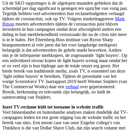
Uit de SKO rapportages is de afgelopen maanden gebleken dat de
schermtijd per dag significant is gestegen ten opzichte van vorig jaar.
Tegelijk hebben veel adverteerders hun reclamebudgetten verlaagd
tijdens de coronacrisis, ook op TV. Volgens marketinggoeroe
Mark
Ritson
moeten adverteerders tijdens de coronacrisis juist blijven
investeren in hun campagnes omdat deze afwezigheid anders een
daling in hun merkbekendheid veroorzaakt die na de crisis niet meer
is in te halen. Het Ehrenberg-Bass instituut van Byron Sharp
beargumenteert al vele jaren dat het voor langdurige merkgroei
belangrijk is dat adverteerders de gehele markt bewerken. Anders
mis je de infrequente merkkopers, de zogenaamde ‘light buyers’. Op
een individueel niveau kopen de light buyers weinig maar omdat het
er zo veel zijn is hun bijdrage aan de totale omzet erg groot. Het
brede bereik van traditionele media, zoals TV, is essentieel om deze
‘light online buyers’ te bereiken. Tijdens de presentatie van het
vorige Screenforce TV Jaarrapport 2019 heeft Wiemer Snijders (van
The Commercial Works) daar een
verhaal
over gepresenteerd.
Bereik, herkenning en relevantie zijn belangrijk, zo luidt de
samenvatting van Snijders.
Inzet TV-reclame leidt tot toename in website traffic
Veel binnenlandse en buitenlandse analyses maken duidelijk dat TV-
campagnes leiden tot een grote stijging van de website traffic en het
bereik van sites. Een mooie case van onze Engelse collega’s van
Thinkbox is die van Dollar Shave Club, dat zijn search volume met