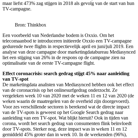
maar liefst 473% zag stijgen in 2018 als gevolg van de start van hun
TV-campagne.
Bron: Thinkbox
Een voorbeeld van Nederlandse bodem is Oxxio. Om het
telecomaanbod te introduceren initieerde Oxxio een TV-campagne
gedurende twee flights in respectievelijk april en juni/juli 2019. Een
analyse van deze campagne door marketingdatabureau Mediasynced
liet een stijging van 26% in de respons op de campagne zien na
optimalisatie van de eerste TV-campagne flight.
Effect coronacrisis: search gedrag stijgt 45% naar aanleiding
van TV-spot
De marketingdata analisten van Mediasynced hebben ook het effect
van de coronacrisis op het onlinesurfgedrag onderzocht. Ze
vergeleken week 10 van 2020 met de weken 11 en 12 van 2020 (de
weken waarin de maatregelen van de overheid zijn doorgevoerd).
Voor zes verschillende sectoren is berekend wat de directe impact
van de TV-spots is geweest op het Google Search gedrag naar
aanleiding van een TV-spot. Wat blijkt hieruit? Ook in tijden van
corona, wordt het search gedrag van consumenten flink beïnvloedt
door TV-spots. Sterker nog, deze impact was in weken 11 en 12
gemiddeld 45% groter dan in week 10. In de weekenden (96%),