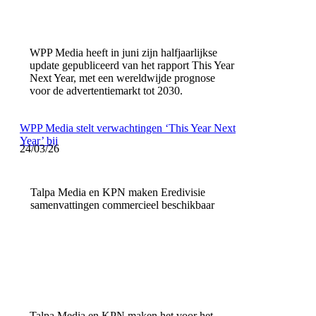
WPP Media heeft in juni zijn halfjaarlijkse
update gepubliceerd van het rapport This Year
Next Year, met een wereldwijde prognose
voor de advertentiemarkt tot 2030.
WPP Media stelt verwachtingen ‘This Year Next
Year’ bij
24/03/26
Talpa Media en KPN maken Eredivisie
samenvattingen commercieel beschikbaar
Talpa Media en KPN maken het voor het