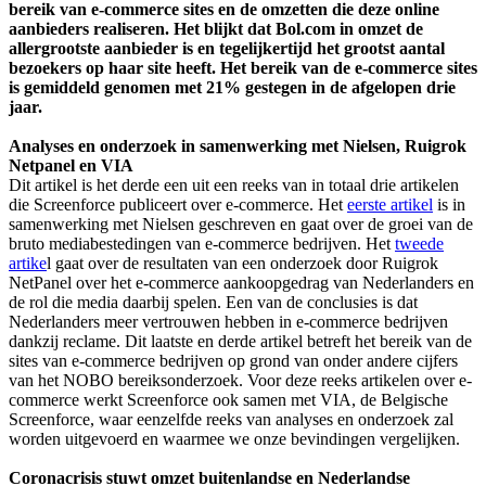
bereik van e-commerce sites en de omzetten die deze online
aanbieders realiseren. Het blijkt dat Bol.com in omzet de
allergrootste aanbieder is en tegelijkertijd het grootst aantal
bezoekers op haar site heeft. Het bereik van de e-commerce sites
is gemiddeld genomen met 21% gestegen in de afgelopen drie
jaar.
Analyses en onderzoek in samenwerking met Nielsen, Ruigrok
Netpanel en VIA
Dit artikel is het derde een uit een reeks van in totaal drie artikelen
die Screenforce publiceert over e-commerce. Het
eerste artikel
is in
samenwerking met Nielsen geschreven en gaat over de groei van de
bruto mediabestedingen van e-commerce bedrijven. Het
tweede
artike
l gaat over de resultaten van een onderzoek door Ruigrok
NetPanel over het e-commerce aankoopgedrag van Nederlanders en
de rol die media daarbij spelen. Een van de conclusies is dat
Nederlanders meer vertrouwen hebben in e-commerce bedrijven
dankzij reclame. Dit laatste en derde artikel betreft het bereik van de
sites van e-commerce bedrijven op grond van onder andere cijfers
van het NOBO bereiksonderzoek. Voor deze reeks artikelen over e-
commerce werkt Screenforce ook samen met VIA, de Belgische
Screenforce, waar eenzelfde reeks van analyses en onderzoek zal
worden uitgevoerd en waarmee we onze bevindingen vergelijken.
Coronacrisis stuwt omzet buitenlandse en Nederlandse