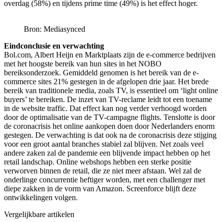
overdag (58%) en tijdens prime time (49%) is het effect hoger.
Bron: Mediasynced
Eindconclusie en verwachting
Bol.com, Albert Heijn en Marktplaats zijn de e-commerce bedrijven
met het hoogste bereik van hun sites in het NOBO
bereiksonderzoek. Gemiddeld genomen is het bereik van de e-
commerce sites 21% gestegen in de afgelopen drie jaar. Het brede
bereik van traditionele media, zoals TV, is essentieel om ‘light online
buyers’ te bereiken. De inzet van TV-reclame leidt tot een toename
in de website traffic. Dat effect kan nog verder verhoogd worden
door de optimalisatie van de TV-campagne flights. Tenslotte is door
de coronacrisis het online aankopen doen door Nederlanders enorm
gestegen. De verwachting is dat ook na de coronacrisis deze stijging
voor een groot aantal branches stabiel zal blijven. Net zoals veel
andere zaken zal de pandemie een blijvende impact hebben op het
retail landschap. Online webshops hebben een sterke positie
verworven binnen de retail, die ze niet meer afstaan. Wel zal de
onderlinge concurrentie heftiger worden, met een challenger met
diepe zakken in de vorm van Amazon. Screenforce blijft deze
ontwikkelingen volgen.
Vergelijkbare artikelen